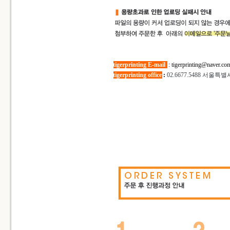
tigerprinting E-mail
:
tigerprinting@naver.co
tigerprinting office
:
02.6677.5488
서울특별시